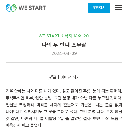
메
후원하기
뉴
열
기
WE START 소식지 14호 '20'
나의 두 번째 스무살
2024-04-09
🖋️글 | 이미선 작가
거울 안에는 나와 다른 내가 있다. 깊고 많아진 주름, 눈에 띄는 흰머리,
푸석푸석한 피부, 퀭한 눈빛. 그건 분명 내가 아닌 다른 누구일 것이다.
현실을 부정하려 머리를 세차게 흔들어도 거울은 ‘나는 틀림 없이
너야!’라고 각인시키듯 그 모습 그대로 섰다. 그건 분명 나다. 오지 않을
것 같던, 마흔의 나. 늘 이팔청춘일 줄 알았던 걸까. 변한 나의 모습은
마음까지 파고 들었다.